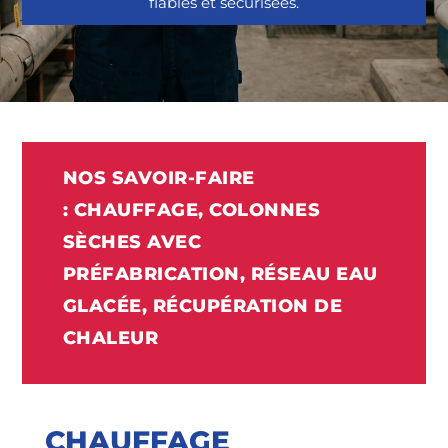
fiables et sécurisées.
NOS SAVOIR-FAIRE
:
CHAUFFAGE, COLONNES
SÈCHES AVEC
PRÉFABRICATION, RÉSEAU EAU
GLACÉE, RÉCUPÉRATION DE
CHALEUR
CHAUFFAGE