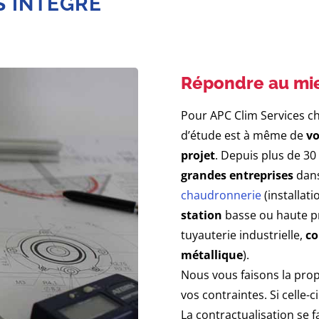
S INTÉGRÉ
Répondre au mie
Pour APC Clim Services ch
d’étude est à même de
vo
projet
. Depuis plus de 
grandes entreprises
dans
chaudronnerie
(installati
station
basse ou haute p
tuyauterie industrielle,
co
métallique
).
Nous vous faisons la prop
vos contraintes. Si celle-c
La contractualisation se f