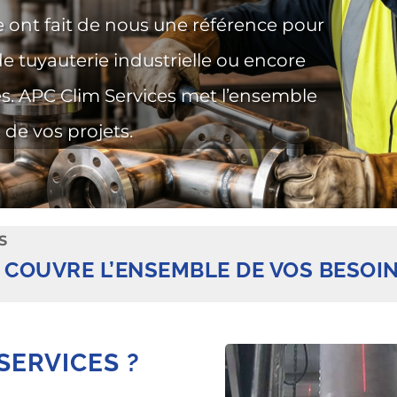
 ont fait de nous une référence pour
 de tuyauterie industrielle ou encore
es. APC Clim Services met l’ensemble
de vos projets.
S
I COUVRE L’ENSEMBLE DE VOS BESOI
SERVICES ?