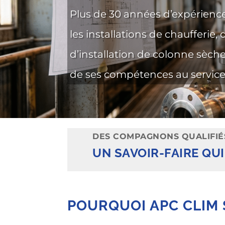
Plus de 30 années d’expérience
les installations de chaufferie,
d’installation de colonne sèch
de ses compétences au service 
DES COMPAGNONS QUALIFIÉ
UN SAVOIR-FAIRE QU
POURQUOI APC CLIM 