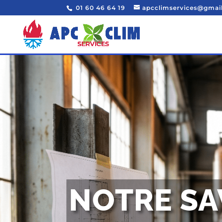
01 60 46 64 19
apcclimservices@gmai
NOTRE SA